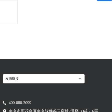
400-080-2099
南京市雨花台区南京软件谷云密城7号楼（I栋）6层